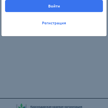
страхования:ОСАГО,
1
руб
имущества, жизни и т.д.
Войти
500
руб
Регистрация