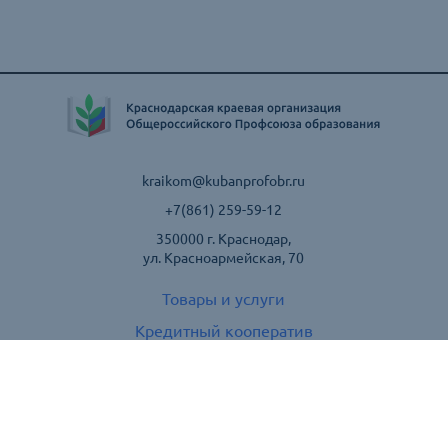
kraikom@kubanprofobr.ru
+7(861) 259-59-12
350000 г. Краснодар,
ул. Красноармейская, 70
Товары и услуги
Кредитный кооператив
Фермерские хозяйства
Личный кабинет