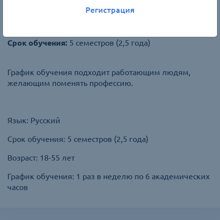
Сети и кибербезопасность
Регистрация
Для студентов возраста 18-55 лет
График занятий:
один раз в неделю по 3 пары
Срок обучения:
5 семестров (2,5 года)
График обучения подходит работающим людям,
желающим поменять профессию.
Язык: Русский
Срок обучения: 5 семестров (2,5 года)
Возраст: 18-55 лет
График обучения: 1 раз в неделю по 6 академических
часов