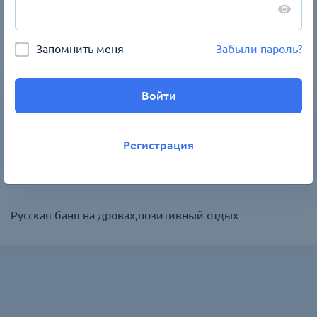
баня- Оазис- территория здоровья и
красоты
Запомнить меня
Забыли пароль?
Торговая площадка:
Центр отдыха "Оазис"
Войти
380
(
380
)
руб
Регистрация
В корзину
Русская баня на дровах,позитивный отдых